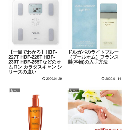
【一目でわかる】HBF-
ドルガバのライトブルー
227T HBF-228T HBF-
（プールオム）フランス
230T HBF-255Tなどのオ
製(本物)の入手方法
ムロン カラダスキャン シ
リーズの違い
2020.01.29
2020.01.14
セール
セール