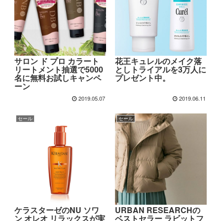
サロン ド プロ カラート
花王キュレルのメイク落
リートメント抽選で5000
としトライアルを3万人に
名に無料お試しキャンペ
プレゼント中。
ーン
2019.05.07
2019.06.11
セール
セール
ケラスターゼのNU ソワ
URBAN RESEARCHの
ン オレオ リラックスが実
ベストセラー ラビットフ