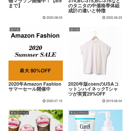
物マラソン開催中！【8/9
314,BC-315,BC-316など
まで】
のタニタの中価格帯体組
成計の違いと特徴
2020.08.03
2020.06.23
セール
セール
2020年Amazon Fashion
2020年版coenのUSAコ
サマーセール開催中
ットンハイネックTシャ
ツが実質29%OFF
2020.07.15
2019.06.04
キャンペーン
キャンペーン